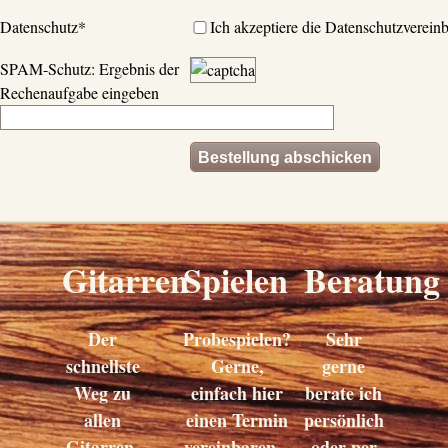
Datenschutz
*
Ich akzeptiere die Datenschutzverein
SPAM-Schutz: Ergebnis der
Rechenaufgabe eingeben
Gitarren
Spielen
Beratung
Der
Probespielen?
Sehr
schnellste
Gerne,
gerne
Weg zu
einfach hier
berate ich
allen
einen Termin
persönlich
Gitarren.
vereinbaren...
oder per