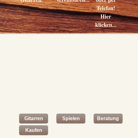
Telefon!
Hier
klicken...
Kaufen
Hier geht´s
zum
Warenkorb
und zur
Eingabe
Ihrer
Daten.
Gitarren
Spielen
Beratung
Kaufen