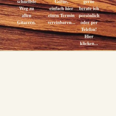
schnellste
Gerne,
gerne
Weg zu
einfach hier
berate ich
allen
einen Termin
persönlich
Gitarren.
vereinbaren...
oder per
Telefon!
Hier
klicken...
Kaufen
Hier geht´s
zum
Warenkorb
und zur
Eingabe
Ihrer
Daten.