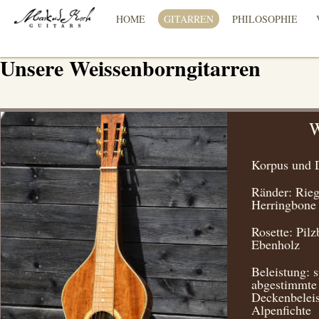
HOME
GITARREN
PHILOSOPHIE
Unsere Weissenborngitarren
W
Korpus und 
Ränder: Rieg
Herringbone
Rosette: Pil
Ebenholz
Beleistung: s
abgestimmte
Deckenbeleis
Alpenfichte