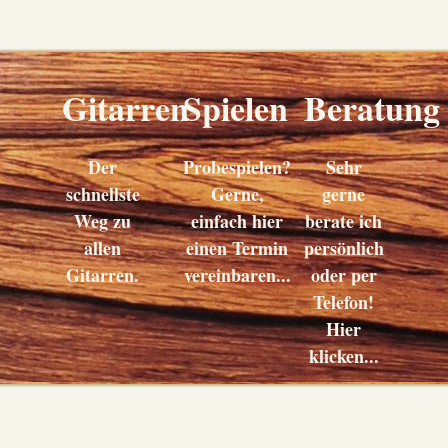
Gitarren
Spielen
Beratung
Der
Probespielen?
Sehr
schnellste
Gerne,
gerne
Weg zu
einfach hier
berate ich
allen
einen Termin
persönlich
Gitarren.
vereinbaren...
oder per
Telefon!
Hier
klicken...
Kaufen