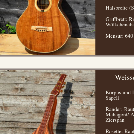
Halsbreite (
Griffbrett: R
Wölkchenaho
Mensur: 64
Weiss
Korpus und 
Sapeli
Ränder: Rau
Mahagoni/ A
Zierspan
Rosette: Rau