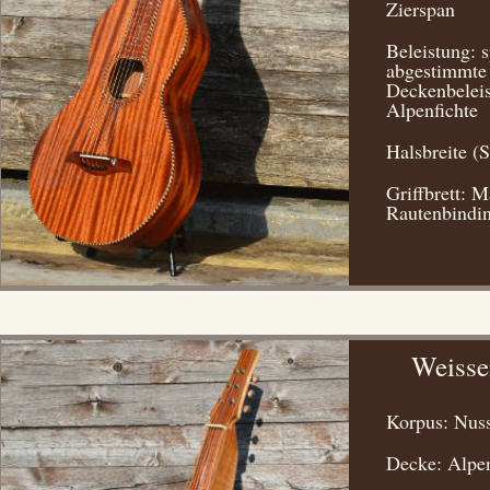
Zierspan
Beleistung: s
abgestimmte
Deckenbeleis
Alpenfichte
Halsbreite (
Griffbrett: 
Rautenbindin
Weisse
Korpus: Nus
Decke: Alpen