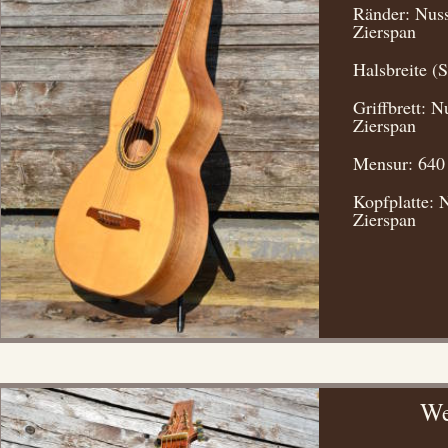
Ränder: Nus
Zierspan
Halsbreite (
Griffbrett: 
Zierspan
Mensur: 64
Kopfplatte:
Zierspan
We